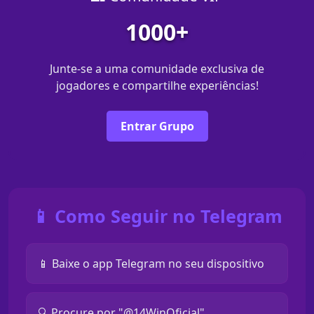
1000+
Junte-se a uma comunidade exclusiva de
jogadores e compartilhe experiências!
Entrar Grupo
📱 Como Seguir no Telegram
📱 Baixe o app Telegram no seu dispositivo
🔍 Procure por "@14WinOficial"