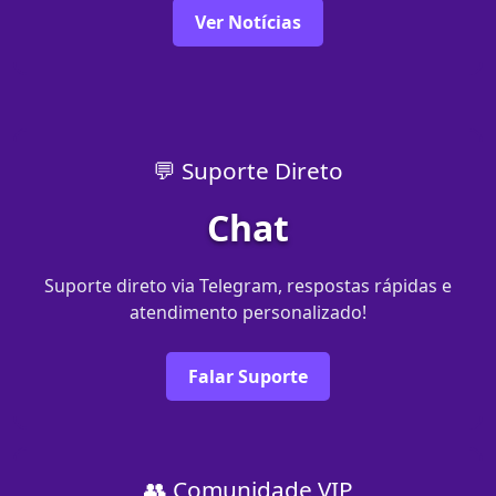
Ver Notícias
💬 Suporte Direto
Chat
Suporte direto via Telegram, respostas rápidas e
atendimento personalizado!
Falar Suporte
👥 Comunidade VIP