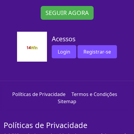
SEGUIR AGORA
Acessos
Login
Registrar-se
Políticas de Privacidade
Termos e Condições
Sitemap
Políticas de Privacidade