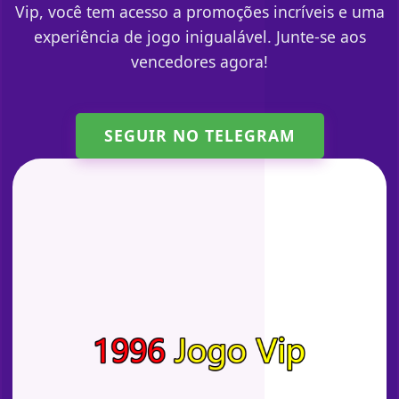
Vip, você tem acesso a promoções incríveis e uma
experiência de jogo inigualável. Junte-se aos
vencedores agora!
SEGUIR NO TELEGRAM