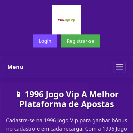
Login
Registrar-se
Menu
📱 1996 Jogo Vip A Melhor
Plataforma de Apostas
Cadastre-se na 1996 Jogo Vip para ganhar bônus
no cadastro e em cada recarga. Com a 1996 Jogo