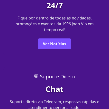
24/7
Fique por dentro de todas as novidades,
promoções e eventos da 1996 Jogo Vip em
tempo real!
Ver Notícias
💬 Suporte Direto
Chat
Suporte direto via Telegram, respostas rápidas e
atendimento personalizado!