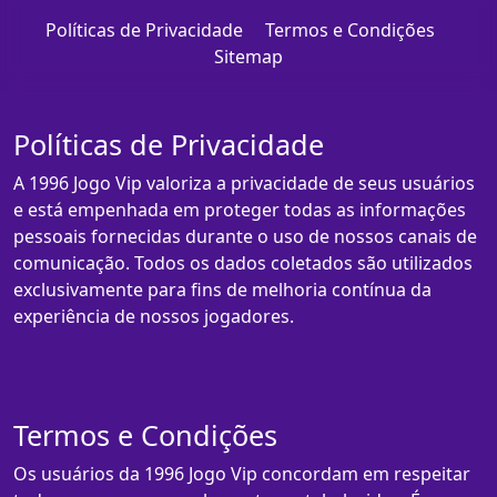
Políticas de Privacidade
Termos e Condições
Sitemap
Políticas de Privacidade
A 1996 Jogo Vip valoriza a privacidade de seus usuários
e está empenhada em proteger todas as informações
pessoais fornecidas durante o uso de nossos canais de
comunicação. Todos os dados coletados são utilizados
exclusivamente para fins de melhoria contínua da
experiência de nossos jogadores.
Termos e Condições
Os usuários da 1996 Jogo Vip concordam em respeitar