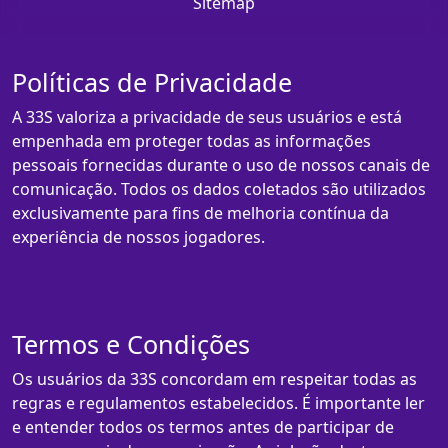
Sitemap
Políticas de Privacidade
A 33S valoriza a privacidade de seus usuários e está
empenhada em proteger todas as informações
pessoais fornecidas durante o uso de nossos canais de
comunicação. Todos os dados coletados são utilizados
exclusivamente para fins de melhoria contínua da
experiência de nossos jogadores.
Termos e Condições
Os usuários da 33S concordam em respeitar todas as
regras e regulamentos estabelecidos. É importante ler
e entender todos os termos antes de participar de