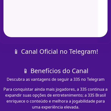
📱 Canal Oficial no Telegram!
📱 Benefícios do Canal
Descubra as vantagens de seguir a 33S no Telegram
Para conquistar ainda mais jogadores, a 33S continua a
expandir suas opções de entretenimento; a 33S Brasil
enriquece o conteúdo e melhora a jogabilidade para
uma experiência elevada.