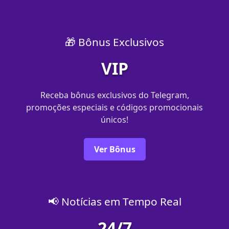
🎁 Bônus Exclusivos
VIP
Receba bônus exclusivos do Telegram,
promoções especiais e códigos promocionais
únicos!
Ver Bônus
📢 Notícias em Tempo Real
24/7