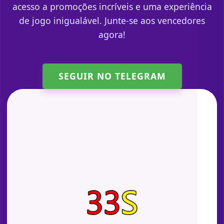
acesso a promoções incríveis e uma experiência
de jogo inigualável. Junte-se aos vencedores
agora!
SEGUIR NO TELEGRAM