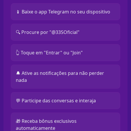
📱 Baixe o app Telegram no seu dispositivo
🔍 Procure por "@33SOficial"
👆 Toque em "Entrar" ou "Join"
🔔 Ative as notificações para não perder
nada
💬 Participe das conversas e interaja
🎁 Receba bônus exclusivos
automaticamente