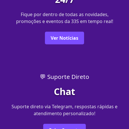
Fique por dentro de todas as novidades,
promoções e eventos da 33S em tempo real!
Ver Notícias
💬 Suporte Direto
Chat
Suporte direto via Telegram, respostas rápidas e
atendimento personalizado!