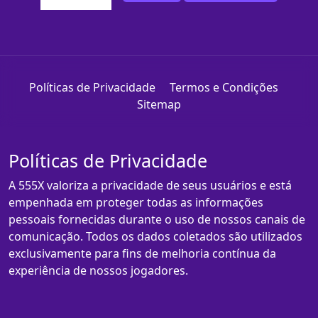
Políticas de Privacidade
Termos e Condições
Sitemap
Políticas de Privacidade
A 555X valoriza a privacidade de seus usuários e está
empenhada em proteger todas as informações
pessoais fornecidas durante o uso de nossos canais de
comunicação. Todos os dados coletados são utilizados
exclusivamente para fins de melhoria contínua da
experiência de nossos jogadores.