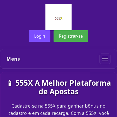
Login
Registrar-se
Menu
📱 555X A Melhor Plataforma
de Apostas
Cadastre-se na 555X para ganhar bônus no
cadastro e em cada recarga. Com a 555X, você