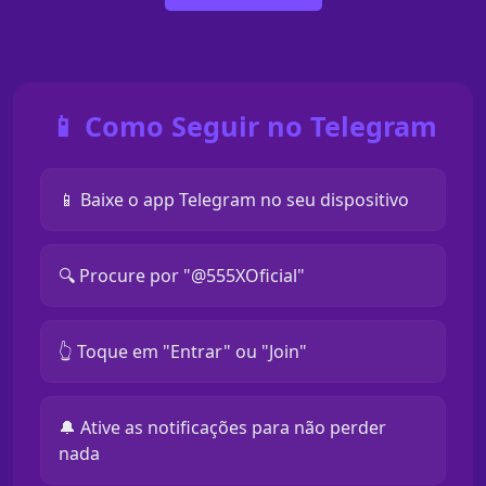
📱 Como Seguir no Telegram
📱 Baixe o app Telegram no seu dispositivo
🔍 Procure por "@555XOficial"
👆 Toque em "Entrar" ou "Join"
🔔 Ative as notificações para não perder
nada