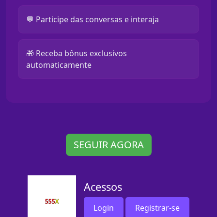
💬 Participe das conversas e interaja
🎁 Receba bônus exclusivos
automaticamente
SEGUIR AGORA
Acessos
Login
Registrar-se