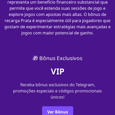
representa um benefício financeiro substancial que
permite que você estenda suas sessões de jogo e
explore jogos com apostas mais altas. O bônus de
recarga Prata é especialmente útil para jogadores que
gostam de experimentar estratégias mais avançadas e
jogos com maior potencial de ganho.
🎁 Bônus Exclusivos
VIP
Receba bônus exclusivos do Telegram,
promoções especiais e códigos promocionais
únicos!
Ver Bônus