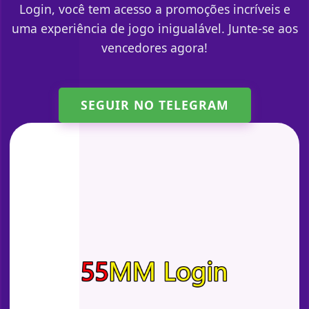
Login, você tem acesso a promoções incríveis e
uma experiência de jogo inigualável. Junte-se aos
vencedores agora!
SEGUIR NO TELEGRAM