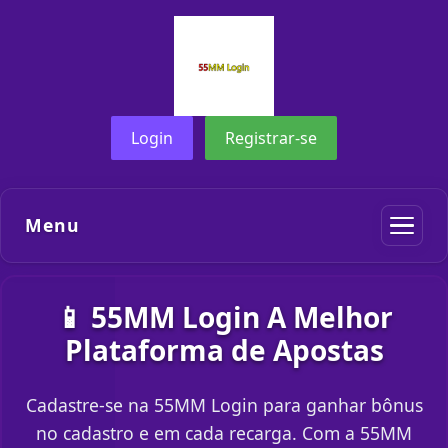
Login
Registrar-se
Menu
📱 55MM Login A Melhor
Plataforma de Apostas
Cadastre-se na 55MM Login para ganhar bônus
no cadastro e em cada recarga. Com a 55MM