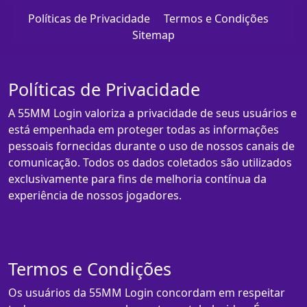
Políticas de Privacidade
Termos e Condições
Sitemap
Políticas de Privacidade
A 55MM Login valoriza a privacidade de seus usuários e
está empenhada em proteger todas as informações
pessoais fornecidas durante o uso de nossos canais de
comunicação. Todos os dados coletados são utilizados
exclusivamente para fins de melhoria contínua da
experiência de nossos jogadores.
Termos e Condições
Os usuários da 55MM Login concordam em respeitar