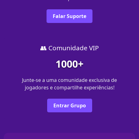
Falar Suporte
👥 Comunidade VIP
1000+
Junte-se a uma comunidade exclusiva de
jogadores e compartilhe experiências!
Entrar Grupo