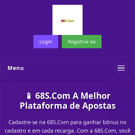
Login
Registrar-se
Menu
📱 68S.Com A Melhor
Plataforma de Apostas
Cadastre-se na 68S.Com para ganhar bônus no
cadastro e em cada recarga. Com a 68S.Com, você