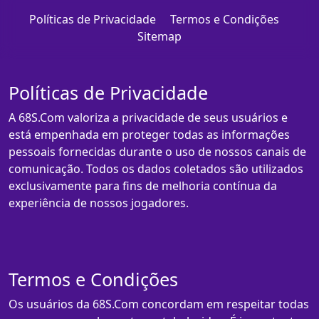
Políticas de Privacidade
Termos e Condições
Sitemap
Políticas de Privacidade
A 68S.Com valoriza a privacidade de seus usuários e
está empenhada em proteger todas as informações
pessoais fornecidas durante o uso de nossos canais de
comunicação. Todos os dados coletados são utilizados
exclusivamente para fins de melhoria contínua da
experiência de nossos jogadores.
Termos e Condições
Os usuários da 68S.Com concordam em respeitar todas