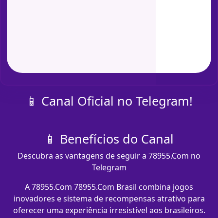
📱 Canal Oficial no Telegram!
📱 Benefícios do Canal
Descubra as vantagens de seguir a 78955.Com no
Telegram
A 78955.Com 78955.Com Brasil combina jogos
inovadores e sistema de recompensas atrativo para
oferecer uma experiência irresistível aos brasileiros.