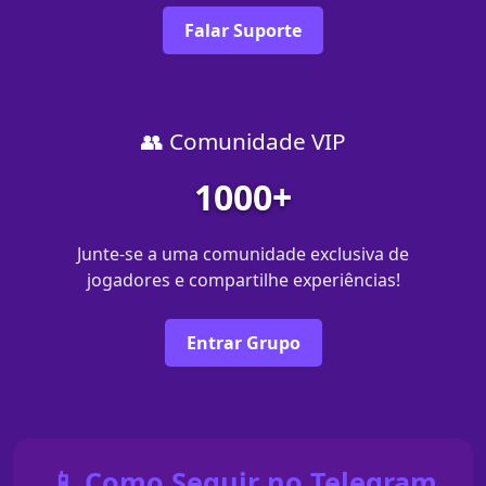
Falar Suporte
👥 Comunidade VIP
1000+
Junte-se a uma comunidade exclusiva de
jogadores e compartilhe experiências!
Entrar Grupo
📱 Como Seguir no Telegram