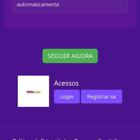
automaticamente
SEGUIR AGORA
Acessos
Login
Registrar-se