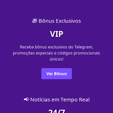
🎁 Bônus Exclusivos
VIP
Receba bônus exclusivos do Telegram,
promoções especiais e códigos promocionais
únicos!
Ver Bônus
📢 Notícias em Tempo Real
24/7