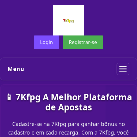
Login
Registrar-se
Menu
📱 7Kfpg A Melhor Plataforma
de Apostas
Cadastre-se na 7Kfpg para ganhar bônus no
cadastro e em cada recarga. Com a 7Kfpg, você