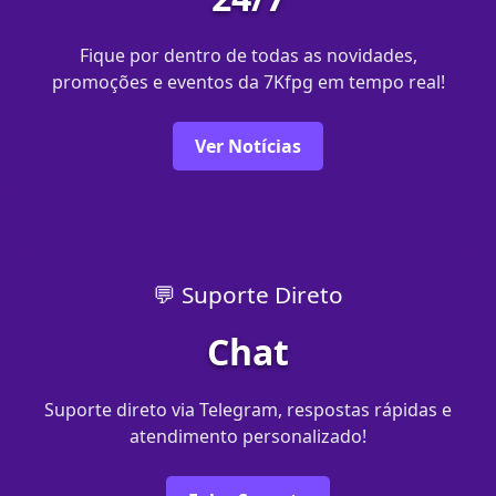
Fique por dentro de todas as novidades,
promoções e eventos da 7Kfpg em tempo real!
Ver Notícias
💬 Suporte Direto
Chat
Suporte direto via Telegram, respostas rápidas e
atendimento personalizado!