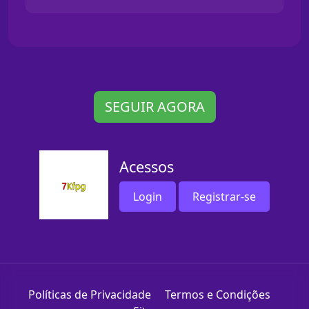
SEGUIR AGORA
Acessos
Login
Registrar-se
Políticas de Privacidade
Termos e Condições