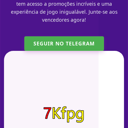
tem acesso a promoções incríveis e uma
experiência de jogo inigualável. Junte-se aos
vencedores agora!
SEGUIR NO TELEGRAM