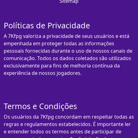
Sitemap
Políticas de Privacidade
A 7Kfpg valoriza a privacidade de seus usuários e está
empenhada em proteger todas as informações
pessoais fornecidas durante o uso de nossos canais de
comunicação. Todos os dados coletados são utilizados
exclusivamente para fins de melhoria contínua da
experiência de nossos jogadores.
Termos e Condições
Os usuários da 7Kfpg concordam em respeitar todas as
regras e regulamentos estabelecidos. É importante ler
e entender todos os termos antes de participar de