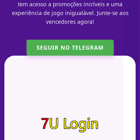
tem acesso a promoções incríveis e uma
experiência de jogo inigualável. Junte-se aos
vencedores agora!
SEGUIR NO TELEGRAM