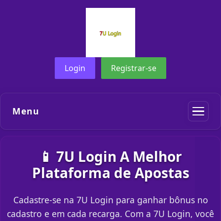
Login
Registrar-se
Menu
📱 7U Login A Melhor
Plataforma de Apostas
Cadastre-se na 7U Login para ganhar bônus no
cadastro e em cada recarga. Com a 7U Login, você