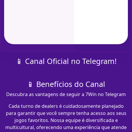
📱 Canal Oficial no Telegram!
📱 Benefícios do Canal
Descubra as vantagens de seguir a 7Win no Telegram
Cada turno de dealers é cuidadosamente planejado
para garantir que você sempre tenha acesso aos seus
jogos favoritos. Nossa equipe é diversificada e
multicultural, oferecendo uma experiência que atende