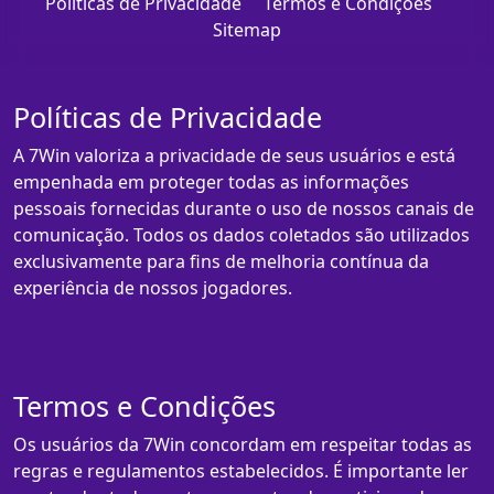
Políticas de Privacidade
Termos e Condições
Sitemap
Políticas de Privacidade
A 7Win valoriza a privacidade de seus usuários e está
empenhada em proteger todas as informações
pessoais fornecidas durante o uso de nossos canais de
comunicação. Todos os dados coletados são utilizados
exclusivamente para fins de melhoria contínua da
experiência de nossos jogadores.
Termos e Condições
Os usuários da 7Win concordam em respeitar todas as
regras e regulamentos estabelecidos. É importante ler