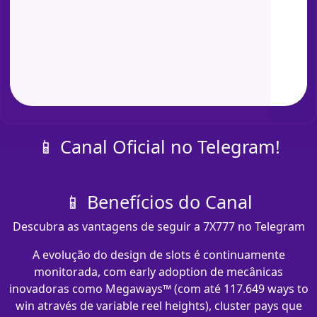
📱 Canal Oficial no Telegram!
📱 Benefícios do Canal
Descubra as vantagens de seguir a 7X777 no Telegram
A evolução do design de slots é continuamente
monitorada, com early adoption de mecânicas
inovadoras como Megaways™ (com até 117.649 ways to
win através de variable reel heights), cluster pays que