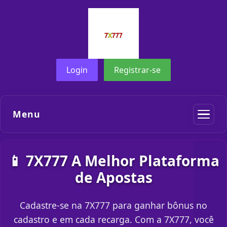
Login
Registrar-se
Menu
📱 7X777 A Melhor Plataforma
de Apostas
Cadastre-se na 7X777 para ganhar bônus no
cadastro e em cada recarga. Com a 7X777, você